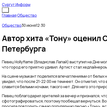
Сургут Информ
Главная
·
Общество
Общество
30 июня
12:30
Автор хита «Тону» оценил 
Петербурга
Певец Hollyflame (Владислав Лапай) выступил на Дне мо
что город его приятно удивил. Артист стал хедлайнеро
На сцене музыкант поделился впечатлениями от белых н
увидел, что после 21-22:00 не темнеет. Он отметил, чт
славится белыми ночами, такого нет. Для него это при
Певец поблагодарил зрителей за вечер и признался, что
сфотографироваться, поэтому пообещал вернуться. Во
просила повторить самую популярную песню «Тону», в