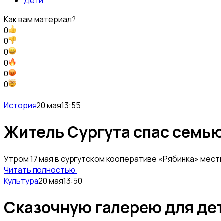
Дети
Как вам материал?
0
0
0
0
0
0
История
20 мая
13:55
Житель Сургута спас семью
Утром 17 мая в сургутском кооперативе «Рябинка» мест
Читать полностью
Культура
20 мая
13:50
Сказочную галерею для де