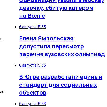
девочку, сбитую катером
на Волге
6 августа
15:33
Елена Ямпольская
к.
допустила пересмотр
перечня вузовских олимпиад
6 августа
15:33
В Югре разработали единый
стандарт для социальных
объектов
рый
6 августа
15:33