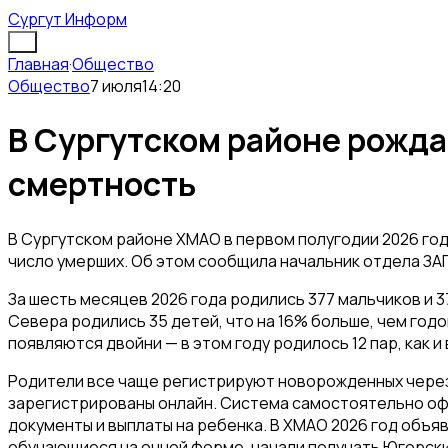
Сургут Информ
Главная
·
Общество
Общество
7 июля
14:20
В Сургутском районе рожд
смертность
В Сургутском районе ХМАО в первом полугодии 2026 год
число умерших. Об этом сообщила начальник отдела ЗА
За шесть месяцев 2026 года родились 377 мальчиков и 
Севера родились 35 детей, что на 16% больше, чем год
появляются двойни — в этом году родилось 12 пар, как и
Родители все чаще регистрируют новорожденных чере
зарегистрированы онлайн. Система самостоятельно оф
документы и выплаты на ребенка. В ХМАО 2026 год объя
обучающиеся на очной форме, начали получать Югорский