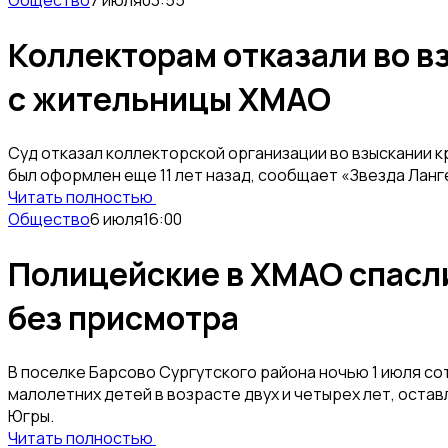
Общество
7 июля
03:55
Коллекторам отказали во в
с жительницы ХМАО
Суд отказал коллекторской организации во взыскании к
был оформлен еще 11 лет назад, сообщает «Звезда Ланг
Читать полностью
Общество
6 июля
16:00
Полицейские в ХМАО спасли
без присмотра
В поселке Барсово Сургутского района ночью 1 июля с
малолетних детей в возрасте двух и четырех лет, оста
Югры.
Читать полностью