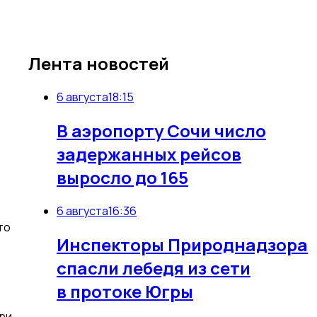
Лента новостей
6 августа
18:15
В аэропорту Сочи число
задержанных рейсов
выросло до 165
6 августа
16:36
то
Инспекторы Природнадзора
спасли лебедя из сети
в протоке Югры
при