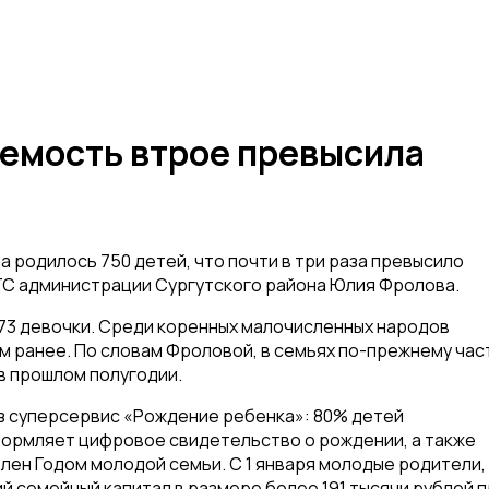
аемость втрое превысила
а родилось 750 детей, что почти в три раза превысило
ГС администрации Сургутского района Юлия Фролова.
373 девочки. Среди коренных малочисленных народов
ом ранее. По словам Фроловой, в семьях по-прежнему час
 в прошлом полугодии.
з суперсервис «Рождение ребенка»: 80% детей
ормляет цифровое свидетельство о рождении, а также
влен Годом молодой семьи. С 1 января молодые родители,
 семейный капитал в размере более 191 тысячи рублей 