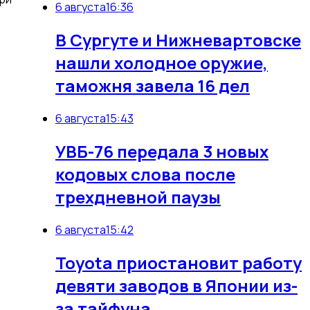
6 августа
16:36
В Сургуте и Нижневартовске
нашли холодное оружие,
таможня завела 16 дел
6 августа
15:43
УВБ-76 передала 3 новых
кодовых слова после
трехдневной паузы
6 августа
15:42
Toyota приостановит работу
девяти заводов в Японии из-
за тайфуна