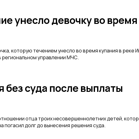
ие унесло девочку во время
ка, которую течением унесло во время купания в реке И
в региональном управлении МЧС.
я без суда после выплаты
 отношении отца троих несовершеннолетних детей, кото
а погасил долг до вынесения решения суда.