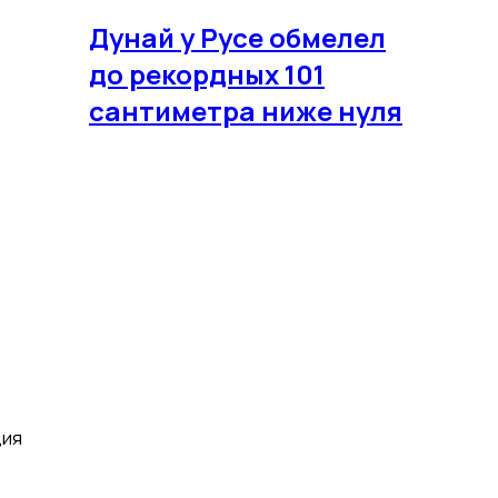
Дунай у Русе обмелел
до рекордных 101
сантиметра ниже нуля
ция