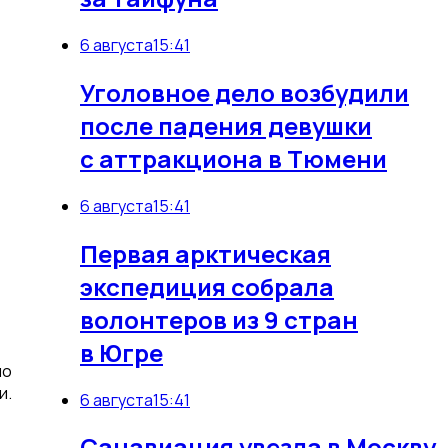
6 августа
15:41
Уголовное дело возбудили
после падения девушки
с аттракциона в Тюмени
6 августа
15:41
Первая арктическая
экспедиция собрала
волонтеров из 9 стран
в Югре
но
и.
6 августа
15:41
Санавиация увезла в Москву