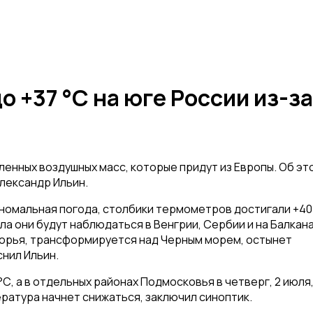
 +37 °С на юге России из-за
ленных воздушных масс, которые придут из Европы. Об эт
лександр Ильин.
аномальная погода, столбики термометров достигали +40
а они будут наблюдаться в Венгрии, Сербии и на Балкана
морья, трансформируется над Черным морем, остынет
снил Ильин.
С, а в отдельных районах Подмосковья в четверг, 2 июля
ература начнет снижаться, заключил синоптик.