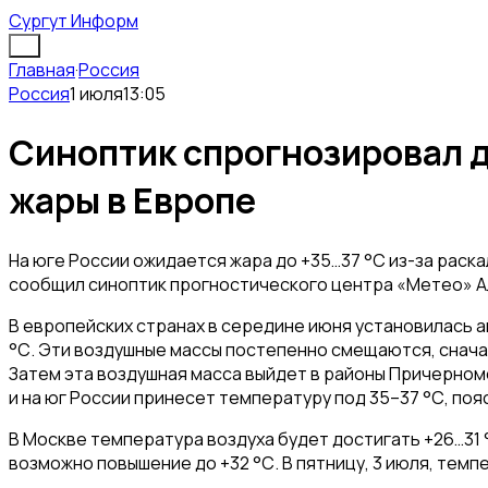
Сургут Информ
Главная
·
Россия
Россия
1 июля
13:05
Синоптик спрогнозировал до
жары в Европе
На юге России ожидается жара до +35…37 °С из-за раска
сообщил синоптик прогностического центра «Метео» А
В европейских странах в середине июня установилась 
°С. Эти воздушные массы постепенно смещаются, сначал
Затем эта воздушная масса выйдет в районы Причерно
и на юг России принесет температуру под 35–37 °С, поя
В Москве температура воздуха будет достигать +26…31 °
возможно повышение до +32 °С. В пятницу, 3 июля, темп