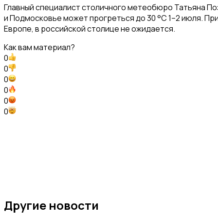
Главный специалист столичного метеобюро Татьяна Поз
и Подмосковье может прогреться до 30 °С 1–2 июля. При
Европе, в российской столице не ожидается.
Как вам материал?
0
0
0
0
0
0
Другие новости