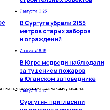
7
7 августа
16:23
ре
В Сургуте убрали 2155
метров старых заборов
и ограждений
7 августа
16:19
В Югре медведи наблюдали
за тушением пожаров
в Юганском заповеднике
онных технологий и массовых коммуникаций.
7 августа
16:19
Сургутян пригласили
на диктант о защите