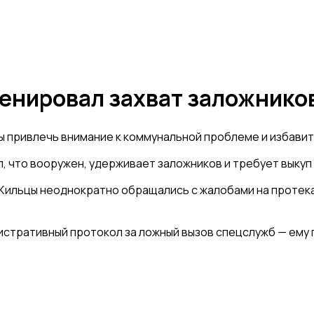
нировал захват заложников 
ы привлечь внимание к коммунальной проблеме и избавит
, что вооружен, удерживает заложников и требует выкуп 
Жильцы неоднократно обращались с жалобами на протекаю
стративный протокол за ложный вызов спецслужб — ему г