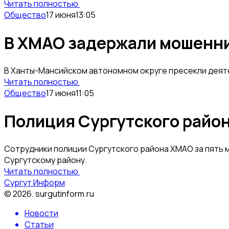
Читать полностью
Общество
17 июня
13:05
В ХМАО задержали мошенник
В Ханты-Мансийском автономном округе пресекли деят
Читать полностью
Общество
17 июня
11:05
Полиция Сургутского район
Сотрудники полиции Сургутского района ХМАО за пять 
Сургутскому району.
Читать полностью
Сургут Информ
©
2026
.
surgutinform.ru
Новости
Статьи