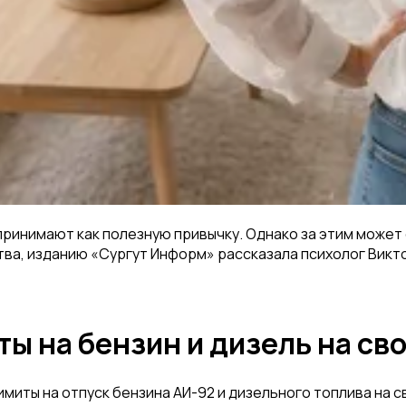
принимают как полезную привычку. Однако за этим может
ва, изданию «Сургут Информ» рассказала психолог Викт
ы на бензин и дизель на сво
иты на отпуск бензина АИ-92 и дизельного топлива на с