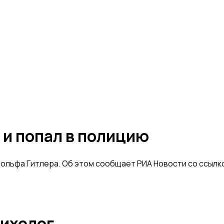
 и попал в полицию
Адольфа Гитлера. Об этом сообщает РИА Новости со ссыл
сихолог