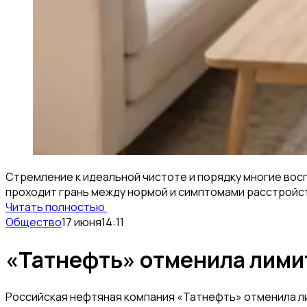
Стремление к идеальной чистоте и порядку многие вос
проходит грань между нормой и симптомами расстройст
Читать полностью
Общество
17 июня
14:11
«Татнефть» отменила лимит
Российская нефтяная компания «Татнефть» отменила лим