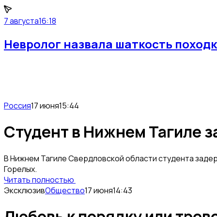
7 августа
16:18
Невролог назвала шаткость походк
Россия
17 июня
15:44
Студент в Нижнем Тагиле з
В Нижнем Тагиле Свердловской области студента задер
Горелых.
Читать полностью
Эксклюзив
Общество
17 июня
14:43
Любовь к порядку или трев