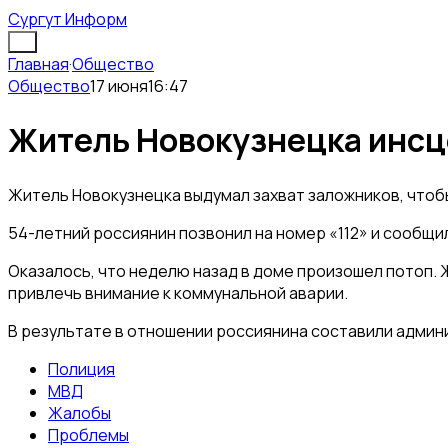
Сургут Информ
Главная
·
Общество
Общество
17 июня
16:47
Житель Новокузнецка инсце
Житель Новокузнецка выдумал захват заложников, чтоб
54-летний россиянин позвонил на номер «112» и сообщил
Оказалось, что неделю назад в доме произошел потоп. 
привлечь внимание к коммунальной аварии.
В результате в отношении россиянина составили админи
Полиция
МВД
Жалобы
Проблемы