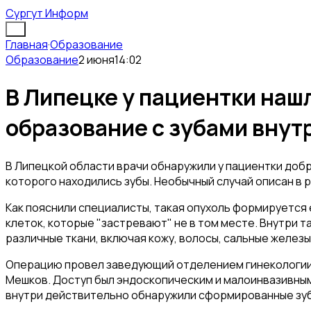
Сургут Информ
Главная
·
Образование
Образование
2 июня
14:02
В Липецке у пациентки наш
образование с зубами внут
В Липецкой области врачи обнаружили у пациентки доб
которого находились зубы. Необычный случай описан в
Как пояснили специалисты, такая опухоль формируется
клеток, которые "застревают" не в том месте. Внутри 
различные ткани, включая кожу, волосы, сальные железы
Операцию провел заведующий отделением гинекологии
Мешков. Доступ был эндоскопическим и малоинвазивным,
внутри действительно обнаружили сформированные зу