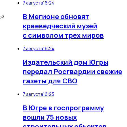
7 августа
16:24
В Мегионе обновят
ой
краеведческий музей
с символом трех миров
7 августа
16:24
Издательский дом Югры
передал Росгвардии свежие
газеты для СВО
7 августа
16:23
В Югре в госпрограмму
вошли 75 новых
строительных объектов