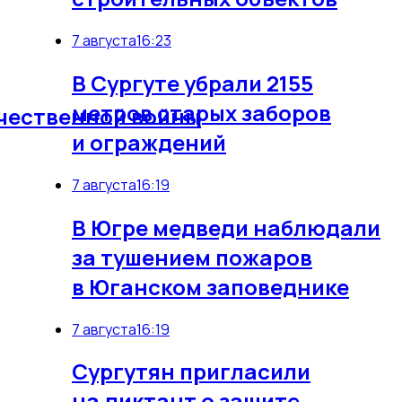
7 августа
16:23
В Сургуте убрали 2155
метров старых заборов
чественной войны
и ограждений
7 августа
16:19
В Югре медведи наблюдали
за тушением пожаров
в Юганском заповеднике
7 августа
16:19
Сургутян пригласили
на диктант о защите