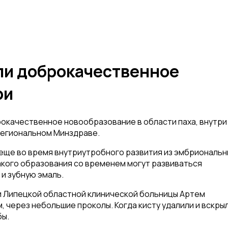
ли доброкачественное
ри
рокачественное новообразование в области паха, внутри
 региональном Минздраве.
 еще во время внутриутробного развития из эмбриональн
такого образования со временем могут развиваться
 и зубную эмаль.
 Липецкой областной клинической больницы Артем
 через небольшие проколы. Когда кисту удалили и вскрыл
бы.