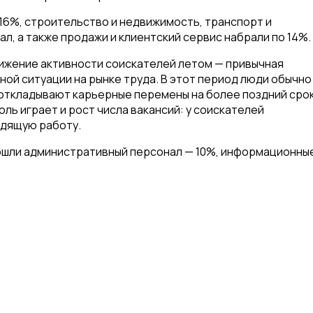
16%, строительство и недвижимость, транспорт и
л, а также продажи и клиентский сервис набрали по 14%.
нижение активности соискателей летом — привычная
ной ситуации на рынке труда. В этот период люди обычно
откладывают карьерные перемены на более поздний срок
оль играет и рост числа вакансий: у соискателей
одящую работу.
вошли административный персонал — 10%, информационны