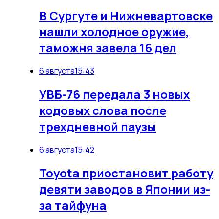
В Сургуте и Нижневартовске
нашли холодное оружие,
таможня завела 16 дел
6 августа
15:43
УВБ-76 передала 3 новых
кодовых слова после
трехдневной паузы
6 августа
15:42
Toyota приостановит работу
девяти заводов в Японии из-
за тайфуна