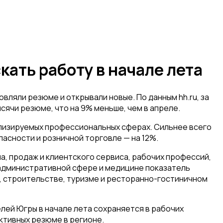
кать работу в начале лета
вляли резюме и открывали новые. По данным hh.ru, за
сячи резюме, что на 9% меньше, чем в апреле.
ализируемых профессиональных сферах. Сильнее всего
асности и розничной торговле — на 12%.
, продаж и клиентского сервиса, рабочих профессий,
В административной сфере и медицине показатель
е, строительстве, туризме и ресторанно-гостиничном
лей Югры в начале лета сохраняется в рабочих
ктивных резюме в регионе.