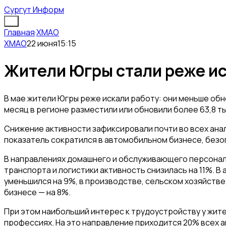
Сургут Информ
Главная
·
ХМАО
ХМАО
22 июня
15:15
Жители Югры стали реже ис
В мае жители Югры реже искали работу: они меньше обно
месяц в регионе разместили или обновили более 63,8 ты
Снижение активности зафиксировали почти во всех ан
показатель сократился в автомобильном бизнесе, безоп
В направлениях домашнего и обслуживающего персонала
транспорта и логистики активность снизилась на 11%. 
уменьшился на 9%, в производстве, сельском хозяйств
бизнесе — на 8%.
При этом наибольший интерес к трудоустройству у жите
профессиях. На это направление приходится 20% всех а