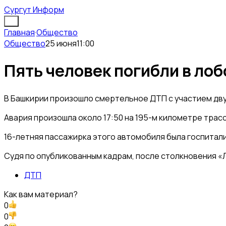
Сургут Информ
Главная
·
Общество
Общество
25 июня
11:00
Пять человек погибли в ло
В Башкирии произошло смертельное ДТП с участием двух
Авария произошла около 17:50 на 195-м километре трас
16-летняя пассажирка этого автомобиля была госпитал
Судя по опубликованным кадрам, после столкновения «
ДТП
Как вам материал?
0
0