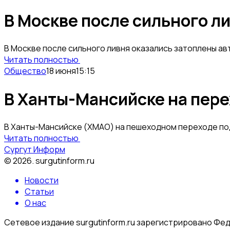
В Москве после сильного л
В Москве после сильного ливня оказались затоплены а
Читать полностью
Общество
18 июня
15:15
В Ханты-Мансийске на пер
В Ханты-Мансийске (ХМАО) на пешеходном переходе по
Читать полностью
Сургут Информ
©
2026
.
surgutinform.ru
Новости
Статьи
О нас
Сетевое издание surgutinform.ru зарегистрировано Фе