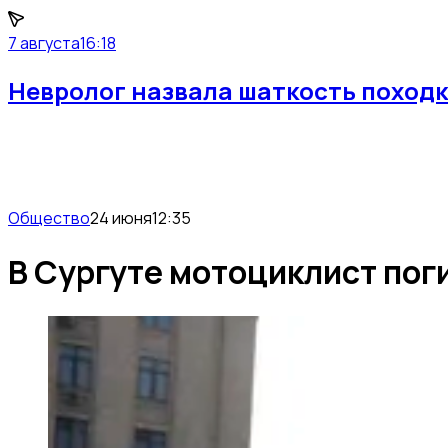
7 августа
16:18
Невролог назвала шаткость походк
Общество
24 июня
12:35
В Сургуте мотоциклист пог