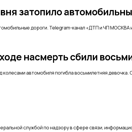
ивня затопило автомобильны
втомобильные дороги. Telegram-канал «ДТП и ЧП МОСКВА 
еходе насмерть сбили вось
д колесами автомобиля погибла восьмилетняя девочка. 
деральной службой по надзору в сфере связи, информаци