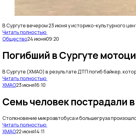
В Сургуте вечером 23 июня у историко-культурного цен
Читать полностью
Общество
24 июня
09:20
Погибший в Сургуте мотоци
В Сургуте (ХМАО) в результате ДТП погиб байкер, кото
Читать полностью
ХМАО
23 июня
16:10
Семь человек пострадали в
Столкновение микроавтобуса и большегруза произошло 
Читать полностью
ХМАО
22 июня
14:11