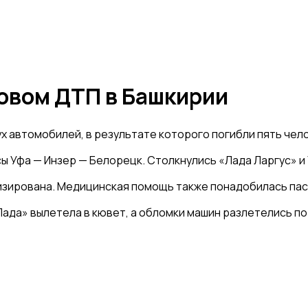
бовом ДТП в Башкирии
 автомобилей, в результате которого погибли пять чело
сы Уфа — Инзер — Белорецк. Столкнулись «Лада Ларгус» и
изирована. Медицинская помощь также понадобилась пас
Лада» вылетела в кювет, а обломки машин разлетелись п